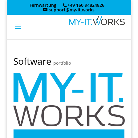
Skip
Fernwartung
+49 160 94824826
to
support@my-it.works
content
Software
portfolio