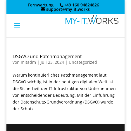
Skip
Fernwartung
+49 160 94824826
to
support@my-it.works
content
DSGVO und Patchmanagement
von
mitadm
|
Juli 23, 2024
|
Uncategorized
Warum kontinuierliches Patchmanagement laut
DSGVO wichtig ist In der heutigen digitalen Welt ist
die Sicherheit der IT-Infrastruktur von Unternehmen
von entscheidender Bedeutung. Mit der Einführung
der Datenschutz-Grundverordnung (DSGVO) wurde
der Schutz...