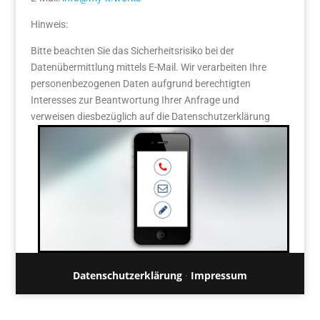
Hinweis:
Bitte beachten Sie das Sicherheitsrisiko bei der
Datenübermittlung mittels E-Mail. Wir verarbeiten Ihre
personenbezogenen Daten aufgrund berechtigten
Interesses zur Beantwortung Ihrer Anfrage und
verweisen diesbezüglich auf die Datenschutzerklärung
Datenschutzerklärung
·
Impressum