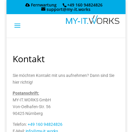
Skip
Fernwartung
+49 160 94824826
to
support@my-it.works
content
Kontakt
Sie möchten Kontakt mit uns aufnehmen? Dann sind Sie
hier richtig!
Postanschrift:
MY-IT.WORKS GmbH
Von-Oelhafen-Str. 56
90425 Nürnberg
Telefon:
+49 160 94824826
E-Mail:
info@my-it.works