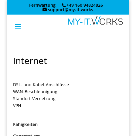
Skip
Fernwartung
+49 160 94824826
to
support@my-it.works
content
Internet
DSL- und Kabel-Anschlüsse
WAN-Beschleunigung
Standort-Vernetzung
VPN
Fähigkeiten
Gepostet am