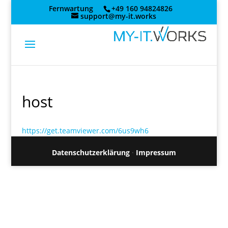
Skip
Fernwartung
+49 160 94824826
to
support@my-it.works
content
host
https://get.teamviewer.com/6us9wh6
Datenschutzerklärung
·
Impressum